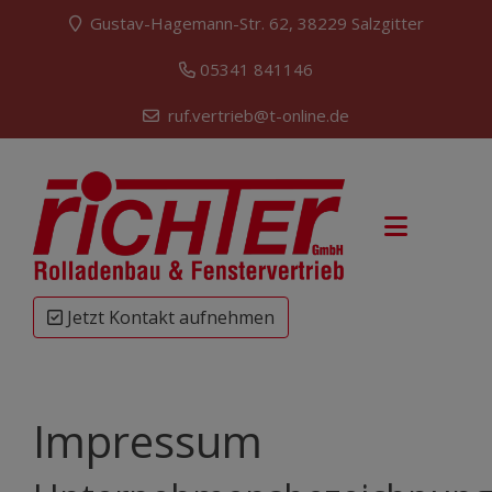
Gustav-Hagemann-Str. 62, 38229 Salzgitter
05341 841146
ruf.vertrieb@t-online.de
Jetzt Kontakt aufnehmen
Impressum