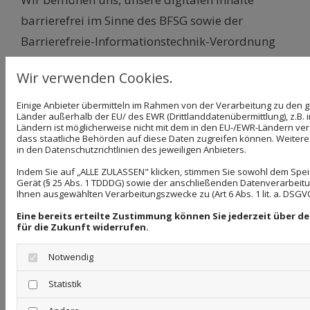
barrierefrei im Sinne des BFSG sowie der
Barrierefreie-Informationstechnik-Verordnung
(BITV) anzubieten. Sollten Sie dennoch auf
Wir verwenden Cookies.
Barrieren stoßen, wenden Sie sich bitte an
ruf.vertrieb@t-online.de.
Einige Anbieter übermitteln im Rahmen von der Verarbeitung zu de
Länder außerhalb der EU/ des EWR (Drittlanddatenübermittlung), z.B. 
Ländern ist möglicherweise nicht mit dem in den EU-/EWR-Ländern verg
dass staatliche Behörden auf diese Daten zugreifen können. Weitere 
in den Datenschutzrichtlinien des jeweiligen Anbieters.
Indem Sie auf „ALLE ZULASSEN" klicken, stimmen Sie sowohl dem Spe
Bildnachweise
Gerät (§ 25 Abs. 1 TDDDG) sowie der anschließenden Datenverarbeitun
Ihnen ausgewählten Verarbeitungszwecke zu (Art 6 Abs. 1 lit. a. DSGVO
Eine bereits erteilte Zustimmung können Sie jederzeit über 
#138351094 / Africa Studio / stock.adobe.com
für die Zukunft widerrufen.
#169525882 / XtravaganT / stock.adobe.com
Notwendig
#302708938 / TRAVELARIUM /
Statistik
stock.adobe.com
#406964181 / New Africa / stock.adobe.com